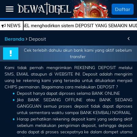
SELAMAT DATANG
Daftar
EWATOGEL menghadirkan sistem DEPOSIT YANG SEMAKIN MUDAH Dengan
NEWS
Beranda
Beranda
Deposit
Daftar
Cek terlebih dahulu akun bank kami yang aktif sebelum
Togel
transfer
Live
Kami tidak pernah mengirimkan REKENING DEPOSIT melalui
SMS, EMAIL ataupun di WEBSITE INI. Deposit adalah mengirim
Casino
uang ke rekening kami yang tersedia untuk ditukarkan menjadi
CHIPS permainan. Bagaimana cara melakukan DEPOSIT ?
Slot
Deposit hanya dapat diproses selama BANK ONLINE
Games
Jika BANK SEDANG OFFLINE atau BANK SEDANG
GANGGUAN semua proses deposit tidak dapat diproses
Esports
PROMO
untuk sementara waktu sampai BANK KEMBALI NORMAL
Harap perhatikan rekening deposit kami yang sedang aktif
Bola
sebelum melakukan pengiriman deposit, sehingga deposit
anda dapat di proses secepatnya ke dalam dompet utama