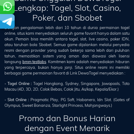
Lengkap: Togel, Slot, Casino,
Poker, dan Sbobet
Dengan pengalaman lebih dari 10 tahun di dunia permainan togel
online, situs kami menyediakan seluruh game favorit hanya dalam satu
akun. Pemain bisa memilih antara togel, slot, live casino, poker IDN,
atau taruhan bola Sbobet. Semua game dijalankan melalui penyedia
resmi dengan provider yang sudah bekerja sama lebih dari puluhan
tahun, memastikan sistem yang aman dan diawasi oleh lisensi
langsung
bmm testlabs
. Komitmen kami adalah menyediakan hiburan
yang terpercaya, bukan hanya janji. Situs online resmi ini memiliki
berbagai game permainan favorit di Link DewaTogel menyediakan :
- Togel Online :
Togel Hongkong, Sydney, Singapore, Jowopools, Toto
Macau (4D, 3D, 2D, Colok Bebas, Colok Jitu, As/kop, Kepala/Ekor.)
- Slot Online :
Pragmatic Play, PG Soft, Habanero, Idn Slot. (Gates of
Olympus, Sweet Bonanza, Starlight Princess, Mahjongways.)
Promo dan Bonus Harian
dengan Event Menarik