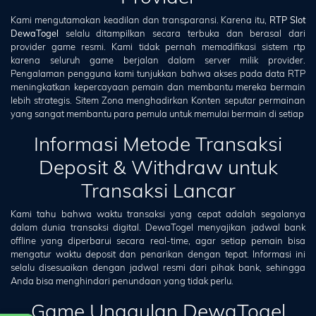
Kami mengutamakan keadilan dan transparansi. Karena itu,
RTP Slot
DewaTogel
selalu ditampilkan secara terbuka dan berasal dari
provider game resmi. Kami tidak pernah memodifikasi sistem rtp
karena seluruh game berjalan dalam server milik provider.
Pengalaman pengguna kami tunjukkan bahwa akses pada data RTP
meningkatkan kepercayaan pemain dan membantu mereka bermain
lebih strategis. Sitem Zona menghadirkan Konten seputar permainan
yang sangat membantu para pemula untuk memulai bermain di setiap
Informasi Metode Transaksi
Deposit & Withdraw untuk
Transaksi Lancar
Kami tahu bahwa waktu transaksi yang cepat adalah segalanya
dalam dunia transaksi digital. DewaTogel menyajikan jadwal bank
offline yang diperbarui secara real-time, agar setiap pemain bisa
mengatur waktu deposit dan penarikan dengan tepat. Informasi ini
selalu disesuaikan dengan jadwal resmi dari pihak bank, sehingga
Anda bisa menghindari penundaan yang tidak perlu.
Game Unggulan DewaTogel