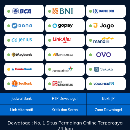
Jadwal Bank
RTP Dewatogel
Bukti JP
Link Alternatif
Kritik dan Saran
Zona Dewatogel
Dewatogel: No. 1 Situs Permainan Online Terpercaya
24 Jam