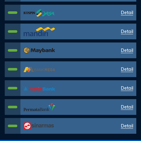
Detail
Detail
Detail
Detail
Detail
Detail
Detail