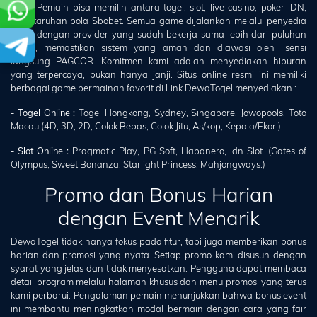
akun. Pemain bisa memilih antara togel, slot, live casino, poker IDN,
atau taruhan bola Sbobet. Semua game dijalankan melalui penyedia
resmi dengan provider yang sudah bekerja sama lebih dari puluhan
tahun, memastikan sistem yang aman dan diawasi oleh lisensi
langsung PAGCOR. Komitmen kami adalah menyediakan hiburan
yang terpercaya, bukan hanya janji. Situs online resmi ini memiliki
berbagai game permainan favorit di Link DewaTogel menyediakan :
- Togel Online :
Togel Hongkong, Sydney, Singapore, Jowopools, Toto
Macau (4D, 3D, 2D, Colok Bebas, Colok Jitu, As/kop, Kepala/Ekor.)
- Slot Online :
Pragmatic Play, PG Soft, Habanero, Idn Slot. (Gates of
Olympus, Sweet Bonanza, Starlight Princess, Mahjongways.)
Promo dan Bonus Harian
dengan Event Menarik
DewaTogel tidak hanya fokus pada fitur, tapi juga memberikan bonus
harian dan promosi yang nyata. Setiap promo kami disusun dengan
syarat yang jelas dan tidak menyesatkan. Pengguna dapat membaca
detail program melalui halaman khusus dan menu promosi yang terus
kami perbarui. Pengalaman pemain menunjukkan bahwa bonus event
ini membantu meningkatkan modal bermain dengan cara yang fair