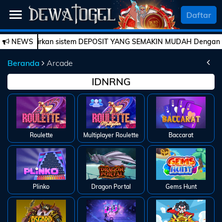
SELAMAT DATANG
Daftar
ghadirkan sistem DEPOSIT YANG SEMAKIN MUDAH Dengan FITUR Terba
NEWS
Beranda
Beranda
Arcade
Daftar
IDNRNG
Togel
Live
Casino
Roulette
Multiplayer Roulette
Baccarat
Slot
Games
Esports
PROMO
Plinko
Dragon Portal
Gems Hunt
Bola