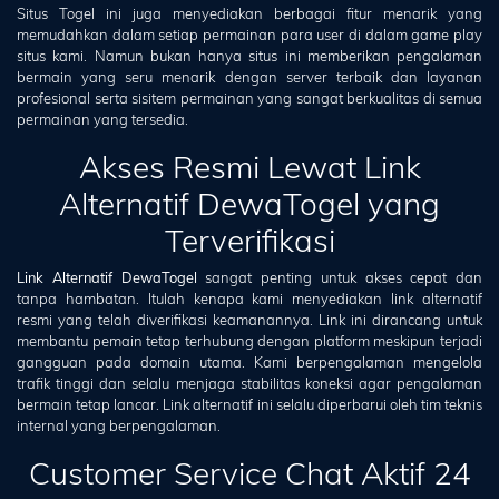
Situs Togel ini juga menyediakan berbagai fitur menarik yang
memudahkan dalam setiap permainan para user di dalam game play
situs kami. Namun bukan hanya situs ini memberikan pengalaman
bermain yang seru menarik dengan server terbaik dan layanan
profesional serta sisitem permainan yang sangat berkualitas di semua
permainan yang tersedia.
Akses Resmi Lewat Link
Alternatif DewaTogel yang
Terverifikasi
Link Alternatif DewaTogel
sangat penting untuk akses cepat dan
tanpa hambatan. Itulah kenapa kami menyediakan link alternatif
resmi yang telah diverifikasi keamanannya. Link ini dirancang untuk
membantu pemain tetap terhubung dengan platform meskipun terjadi
gangguan pada domain utama. Kami berpengalaman mengelola
trafik tinggi dan selalu menjaga stabilitas koneksi agar pengalaman
bermain tetap lancar. Link alternatif ini selalu diperbarui oleh tim teknis
internal yang berpengalaman.
Customer Service Chat Aktif 24