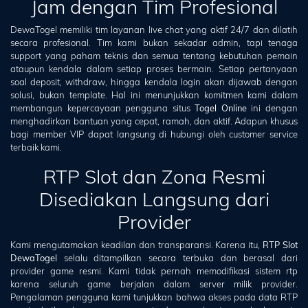
Jam dengan Tim Profesional
DewaTogel memiliki tim layanan live chat yang aktif 24/7 dan dilatih
secara profesional. Tim kami bukan sekadar admin, tapi tenaga
support yang paham teknis dan semua tentang kebutuhan pemain
ataupun kendala dalam setiap proses bermain. Setiap pertanyaan
soal deposit, withdraw, hingga kendala login akan dijawab dengan
solusi, bukan template. Hal ini menunjukkan komitmen kami dalam
membangun kepercayaan pengguna situs
Togel Online
ini dengan
menghadirkan bantuan yang cepat, ramah, dan aktif. Adapun khusus
bagi member VIP dapat langsung di hubungi oleh customer service
terbaik kami.
RTP Slot dan Zona Resmi
Disediakan Langsung dari
Provider
Kami mengutamakan keadilan dan transparansi. Karena itu,
RTP Slot
DewaTogel
selalu ditampilkan secara terbuka dan berasal dari
provider game resmi. Kami tidak pernah memodifikasi sistem rtp
karena seluruh game berjalan dalam server milik provider.
Pengalaman pengguna kami tunjukkan bahwa akses pada data RTP